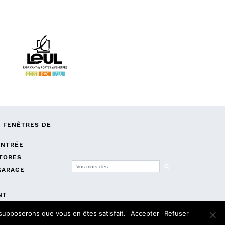
/ FENÊTRES DE
ENTRÉE
STORES
Que recherchez-vous ?
Rechercher
GARAGE
NT
E
s supposerons que vous en êtes satisfait.
Accepter
Refuser