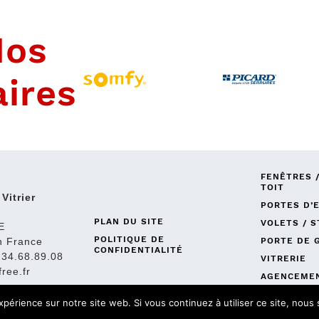
Nos
aires
FENÊTRES 
TOIT
 Vitrier
PORTES D’
PLAN DU SITE
VOLETS / 
E
POLITIQUE DE
PORTE DE 
n France
CONFIDENTIALITÉ
.34.68.89.08
VITRERIE
free.fr
AGENCEME
DÉPANNAG
xpérience sur notre site web. Si vous continuez à utiliser ce site, nou